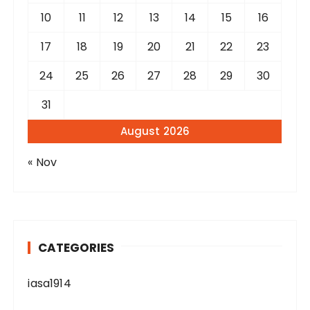
10
11
12
13
14
15
16
17
18
19
20
21
22
23
24
25
26
27
28
29
30
31
August 2026
« Nov
CATEGORIES
iasa1914