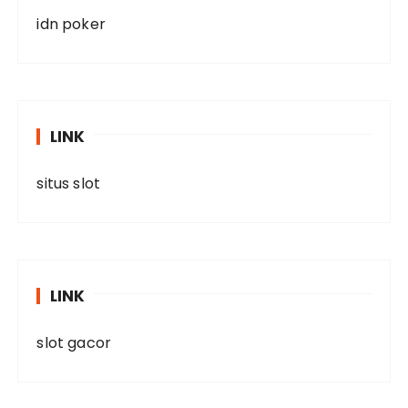
idn poker
LINK
situs slot
LINK
slot gacor