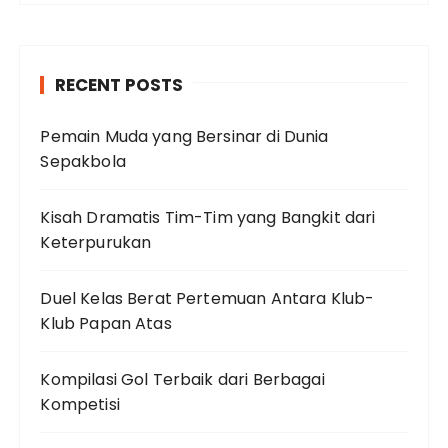
RECENT POSTS
Pemain Muda yang Bersinar di Dunia
Sepakbola
Kisah Dramatis Tim-Tim yang Bangkit dari
Keterpurukan
Duel Kelas Berat Pertemuan Antara Klub-
Klub Papan Atas
Kompilasi Gol Terbaik dari Berbagai
Kompetisi