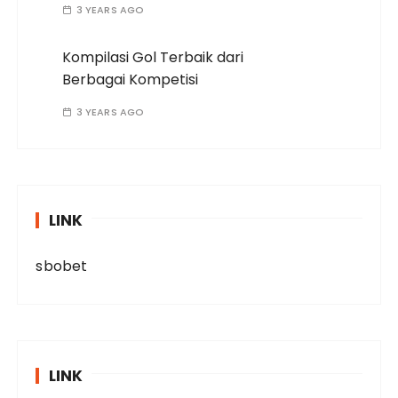
3 YEARS AGO
Kompilasi Gol Terbaik dari
Berbagai Kompetisi
3 YEARS AGO
LINK
sbobet
LINK