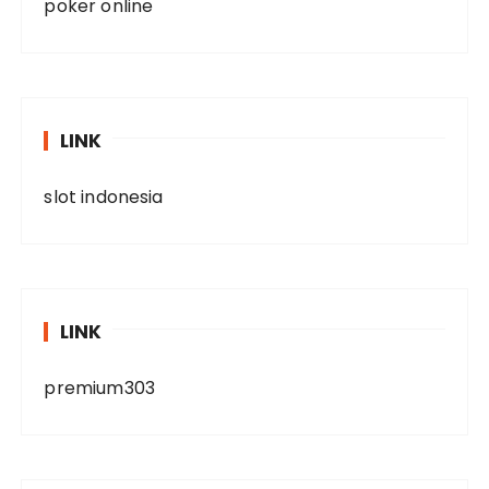
poker online
LINK
slot indonesia
LINK
premium303