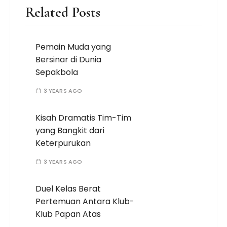
Related Posts
Pemain Muda yang
Bersinar di Dunia
Sepakbola
3 YEARS AGO
Kisah Dramatis Tim-Tim
yang Bangkit dari
Keterpurukan
3 YEARS AGO
Duel Kelas Berat
Pertemuan Antara Klub-
Klub Papan Atas