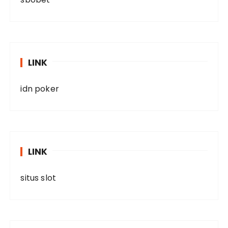
LINK
idn poker
LINK
situs slot