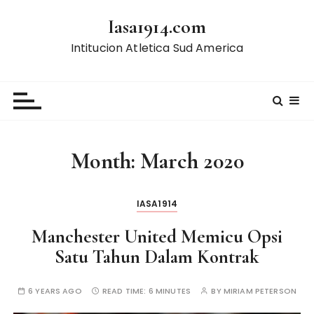
S
Iasa1914.com
k
i
Intitucion Atletica Sud America
p
t
o
c
o
n
Month:
March 2020
t
e
n
IASA1914
t
Manchester United Memicu Opsi
Satu Tahun Dalam Kontrak
6 YEARS AGO
READ TIME:
6 MINUTES
BY
MIRIAM PETERSON