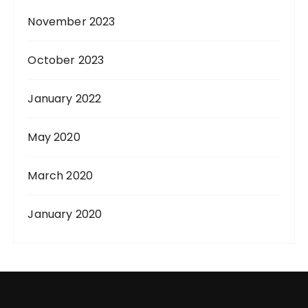
November 2023
October 2023
January 2022
May 2020
March 2020
January 2020