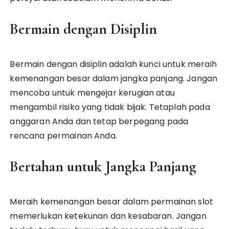
Bermain dengan Disiplin
Bermain dengan disiplin adalah kunci untuk meraih
kemenangan besar dalam jangka panjang. Jangan
mencoba untuk mengejar kerugian atau
mengambil risiko yang tidak bijak. Tetaplah pada
anggaran Anda dan tetap berpegang pada
rencana permainan Anda.
Bertahan untuk Jangka Panjang
Meraih kemenangan besar dalam permainan slot
memerlukan ketekunan dan kesabaran. Jangan