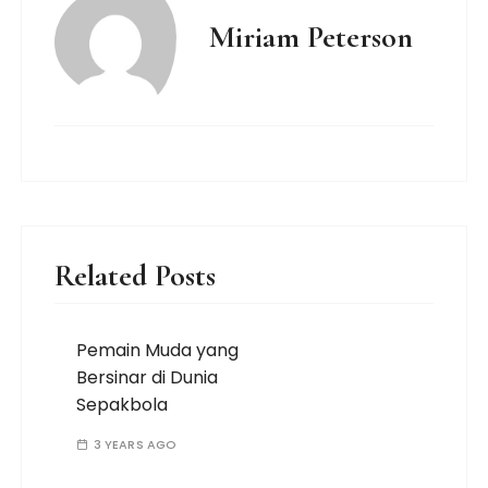
Miriam Peterson
Related Posts
Pemain Muda yang
Bersinar di Dunia
Sepakbola
3 YEARS AGO