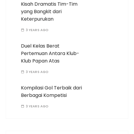
Kisah Dramatis Tim-Tim
yang Bangkit dari
Keterpurukan
3 YEARS AGO
Duel Kelas Berat
Pertemuan Antara Klub-
Klub Papan Atas
3 YEARS AGO
Kompilasi Gol Terbaik dari
Berbagai Kompetisi
3 YEARS AGO