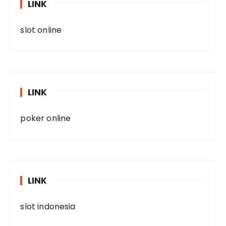
LINK
slot online
LINK
poker online
LINK
slot indonesia