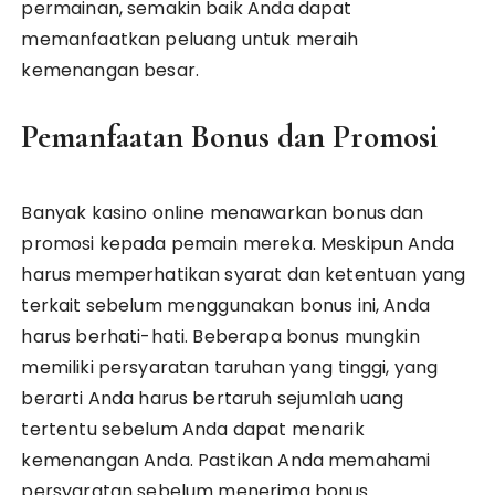
permainan, semakin baik Anda dapat
memanfaatkan peluang untuk meraih
kemenangan besar.
Pemanfaatan Bonus dan Promosi
Banyak kasino online menawarkan bonus dan
promosi kepada pemain mereka. Meskipun Anda
harus memperhatikan syarat dan ketentuan yang
terkait sebelum menggunakan bonus ini, Anda
harus berhati-hati. Beberapa bonus mungkin
memiliki persyaratan taruhan yang tinggi, yang
berarti Anda harus bertaruh sejumlah uang
tertentu sebelum Anda dapat menarik
kemenangan Anda. Pastikan Anda memahami
persyaratan sebelum menerima bonus.