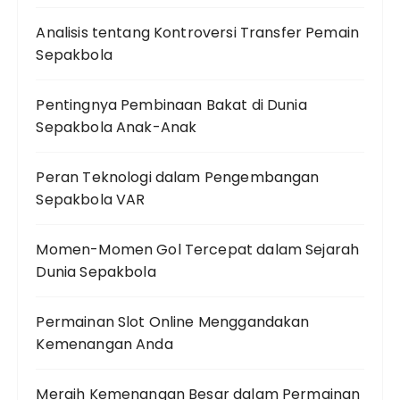
Analisis tentang Kontroversi Transfer Pemain
Sepakbola
Pentingnya Pembinaan Bakat di Dunia
Sepakbola Anak-Anak
Peran Teknologi dalam Pengembangan
Sepakbola VAR
Momen-Momen Gol Tercepat dalam Sejarah
Dunia Sepakbola
Permainan Slot Online Menggandakan
Kemenangan Anda
Meraih Kemenangan Besar dalam Permainan