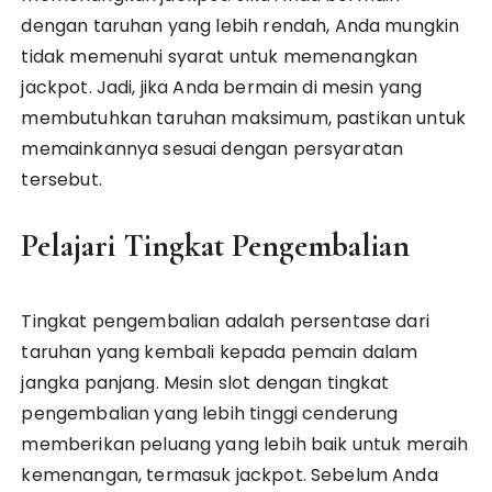
dengan taruhan yang lebih rendah, Anda mungkin
tidak memenuhi syarat untuk memenangkan
jackpot. Jadi, jika Anda bermain di mesin yang
membutuhkan taruhan maksimum, pastikan untuk
memainkannya sesuai dengan persyaratan
tersebut.
Pelajari Tingkat Pengembalian
Tingkat pengembalian adalah persentase dari
taruhan yang kembali kepada pemain dalam
jangka panjang. Mesin slot dengan tingkat
pengembalian yang lebih tinggi cenderung
memberikan peluang yang lebih baik untuk meraih
kemenangan, termasuk jackpot. Sebelum Anda