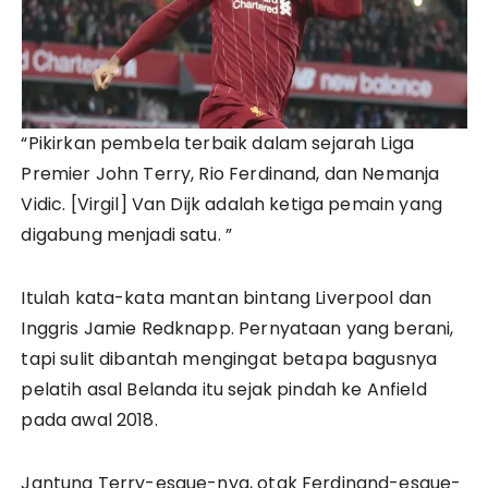
“Pikirkan pembela terbaik dalam sejarah Liga
Premier John Terry, Rio Ferdinand, dan Nemanja
Vidic. [Virgil] Van Dijk adalah ketiga pemain yang
digabung menjadi satu. ”
Itulah kata-kata mantan bintang Liverpool dan
Inggris Jamie Redknapp. Pernyataan yang berani,
tapi sulit dibantah mengingat betapa bagusnya
pelatih asal Belanda itu sejak pindah ke Anfield
pada awal 2018.
Jantung Terry-esque-nya, otak Ferdinand-esque-