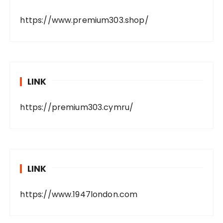
https://www.premium303.shop/
LINK
https://premium303.cymru/
LINK
https://www.1947london.com