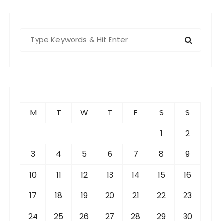
S
e
a
r
c
h
f
M
T
W
T
F
S
S
o
r
1
2
:
3
4
5
6
7
8
9
10
11
12
13
14
15
16
17
18
19
20
21
22
23
24
25
26
27
28
29
30