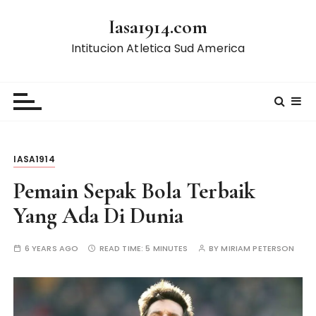
S
Iasa1914.com
k
i
Intitucion Atletica Sud America
p
t
o
c
o
n
IASA1914
t
e
Pemain Sepak Bola Terbaik
n
Yang Ada Di Dunia
t
6 YEARS AGO
READ TIME:
5 MINUTES
BY
MIRIAM PETERSON