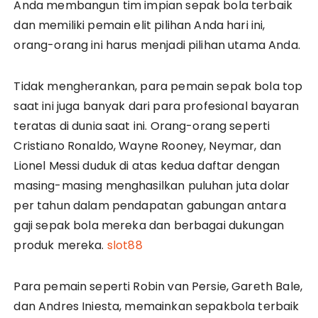
Anda membangun tim impian sepak bola terbaik
dan memiliki pemain elit pilihan Anda hari ini,
orang-orang ini harus menjadi pilihan utama Anda.
Tidak mengherankan, para pemain sepak bola top
saat ini juga banyak dari para profesional bayaran
teratas di dunia saat ini. Orang-orang seperti
Cristiano Ronaldo, Wayne Rooney, Neymar, dan
Lionel Messi duduk di atas kedua daftar dengan
masing-masing menghasilkan puluhan juta dolar
per tahun dalam pendapatan gabungan antara
gaji sepak bola mereka dan berbagai dukungan
produk mereka.
slot88
Para pemain seperti Robin van Persie, Gareth Bale,
dan Andres Iniesta, memainkan sepakbola terbaik