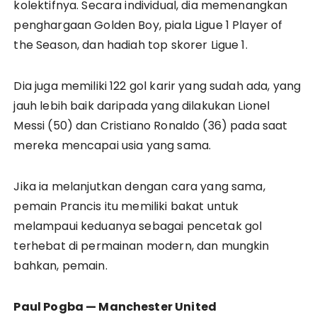
kolektifnya. Secara individual, dia memenangkan
penghargaan Golden Boy, piala Ligue 1 Player of
the Season, dan hadiah top skorer Ligue 1.
Dia juga memiliki 122 gol karir yang sudah ada, yang
jauh lebih baik daripada yang dilakukan Lionel
Messi (50) dan Cristiano Ronaldo (36) pada saat
mereka mencapai usia yang sama.
Jika ia melanjutkan dengan cara yang sama,
pemain Prancis itu memiliki bakat untuk
melampaui keduanya sebagai pencetak gol
terhebat di permainan modern, dan mungkin
bahkan, pemain.
Paul Pogba — Manchester United