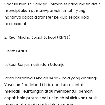
Saat ini klub PS Sandeq Polman sebagai masih aktif
menciptakan pemain-pemain amatir yang
nantinya dapat ditransfer ke klub sepak bola
profesional.
2. Real Madrid Social School (RMSS)
Iuran: Gratis
Lokasi: Banjarmasin dan Sidoarjo
Pada dasarnya sekolah sepak bola yang dinaungi
Yayasan Real Madrid tidak bertujuan untuk
mencari keuntungan atau membentuk pemain
sepak bola profesional. Sekolah ini didirikan untuk
membantu anak-anak dalam proses