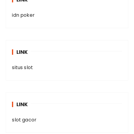
idn poker
LINK
situs slot
LINK
slot gacor