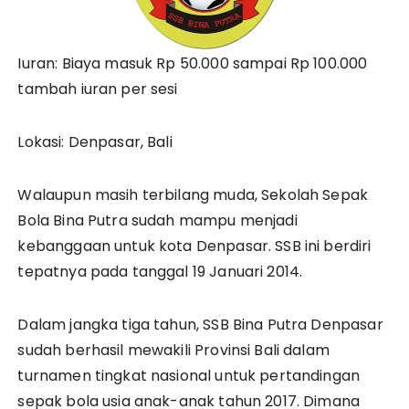
Iuran: Biaya masuk Rp 50.000 sampai Rp 100.000
tambah iuran per sesi
Lokasi: Denpasar, Bali
Walaupun masih terbilang muda, Sekolah Sepak
Bola Bina Putra sudah mampu menjadi
kebanggaan untuk kota Denpasar. SSB ini berdiri
tepatnya pada tanggal 19 Januari 2014.
Dalam jangka tiga tahun, SSB Bina Putra Denpasar
sudah berhasil mewakili Provinsi Bali dalam
turnamen tingkat nasional untuk pertandingan
sepak bola usia anak-anak tahun 2017. Dimana