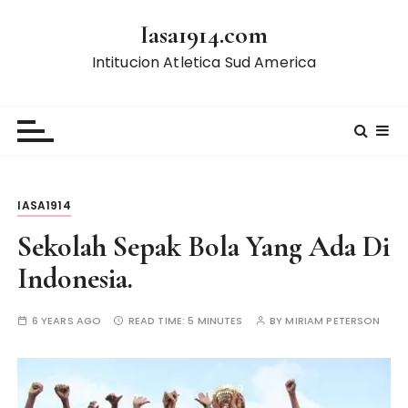
S
Iasa1914.com
k
i
Intitucion Atletica Sud America
p
t
o
c
o
n
IASA1914
t
e
Sekolah Sepak Bola Yang Ada Di
n
Indonesia.
t
6 YEARS AGO
READ TIME:
5 MINUTES
BY
MIRIAM PETERSON