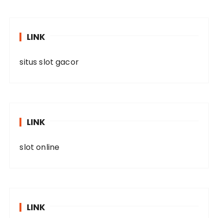
LINK
situs slot gacor
LINK
slot online
LINK