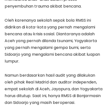
penyembuhan trauma akibat bencana.
Oleh karenanya sekolah sepak bola RMSS ini
didirikan di kota-kota yang pernah mengalami
bencana atau krisis sosial. Diantaranya adalah
Aceh yang pernah dilanda tsunami, Yogyakarta
yang pernah mengalami gempa bumi, serta
Sidoarjo yang mengalami bencana akibat luapan
lumpur.
Namun berdasarkan hasil audit yang dilakukan
oleh pihak Real Madrid dan auditor independen,
empat sekolah di Aceh, Jayapura, dan Yogyakarta
harus ditutup. Saat ini, hanya RMSS di Banjarmasin
dan Sidoarjo yang masih beroperasi.