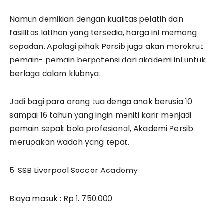
Namun demikian dengan kualitas pelatih dan
fasilitas latihan yang tersedia, harga ini memang
sepadan. Apalagi pihak Persib juga akan merekrut
pemain- pemain berpotensi dari akademi ini untuk
berlaga dalam klubnya.
Jadi bagi para orang tua denga anak berusia 10
sampai 16 tahun yang ingin meniti karir menjadi
pemain sepak bola profesional, Akademi Persib
merupakan wadah yang tepat.
5. SSB Liverpool Soccer Academy
Biaya masuk : Rp 1. 750.000