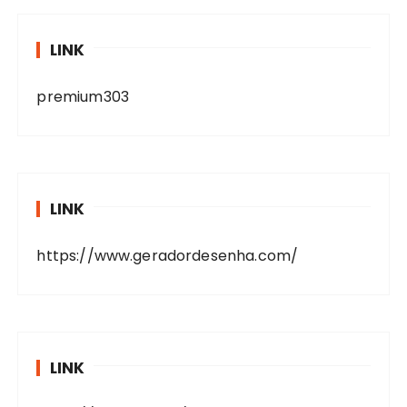
LINK
premium303
LINK
https://www.geradordesenha.com/
LINK