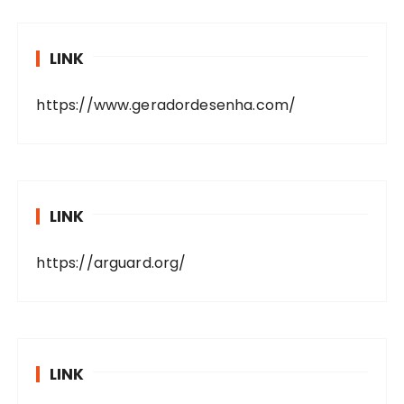
LINK
https://www.geradordesenha.com/
LINK
https://arguard.org/
LINK