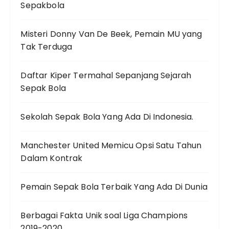
Sepakbola
Misteri Donny Van De Beek, Pemain MU yang
Tak Terduga
Daftar Kiper Termahal Sepanjang Sejarah
Sepak Bola
Sekolah Sepak Bola Yang Ada Di Indonesia.
Manchester United Memicu Opsi Satu Tahun
Dalam Kontrak
Pemain Sepak Bola Terbaik Yang Ada Di Dunia
Berbagai Fakta Unik soal Liga Champions
2019-2020