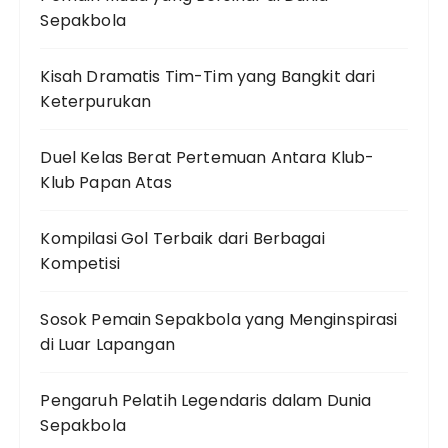
Sepakbola
Kisah Dramatis Tim-Tim yang Bangkit dari
Keterpurukan
Duel Kelas Berat Pertemuan Antara Klub-
Klub Papan Atas
Kompilasi Gol Terbaik dari Berbagai
Kompetisi
Sosok Pemain Sepakbola yang Menginspirasi
di Luar Lapangan
Pengaruh Pelatih Legendaris dalam Dunia
Sepakbola