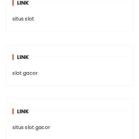
LINK
situs slot
LINK
slot gacor
LINK
situs slot gacor