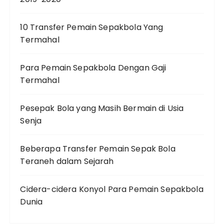
10 Transfer Pemain Sepakbola Yang
Termahal
Para Pemain Sepakbola Dengan Gaji
Termahal
Pesepak Bola yang Masih Bermain di Usia
Senja
Beberapa Transfer Pemain Sepak Bola
Teraneh dalam Sejarah
Cidera-cidera Konyol Para Pemain Sepakbola
Dunia