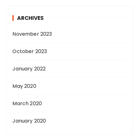
ARCHIVES
November 2023
October 2023
January 2022
May 2020
March 2020
January 2020