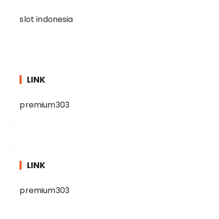
slot indonesia
LINK
premium303
LINK
premium303