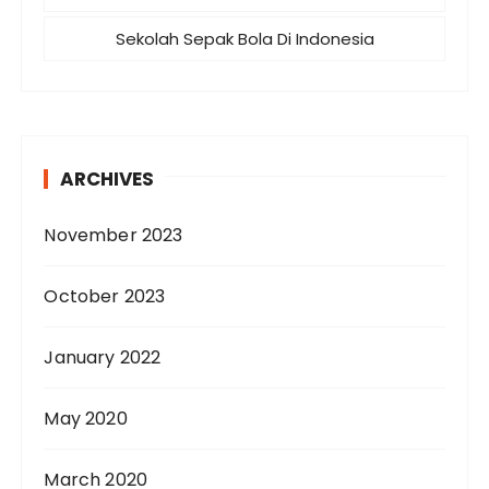
Sekolah Sepak Bola Di Indonesia
ARCHIVES
November 2023
October 2023
January 2022
May 2020
March 2020