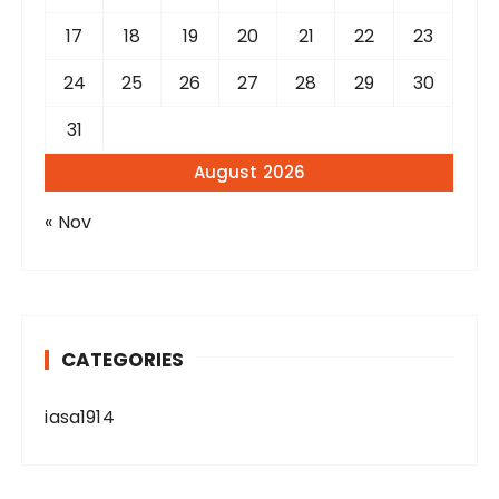
17
18
19
20
21
22
23
24
25
26
27
28
29
30
31
August 2026
« Nov
CATEGORIES
iasa1914