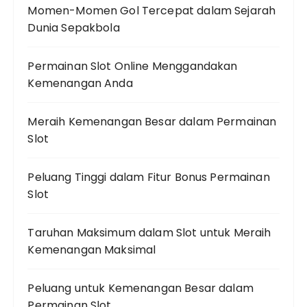
Momen-Momen Gol Tercepat dalam Sejarah
Dunia Sepakbola
Permainan Slot Online Menggandakan
Kemenangan Anda
Meraih Kemenangan Besar dalam Permainan
Slot
Peluang Tinggi dalam Fitur Bonus Permainan
Slot
Taruhan Maksimum dalam Slot untuk Meraih
Kemenangan Maksimal
Peluang untuk Kemenangan Besar dalam
Permainan Slot