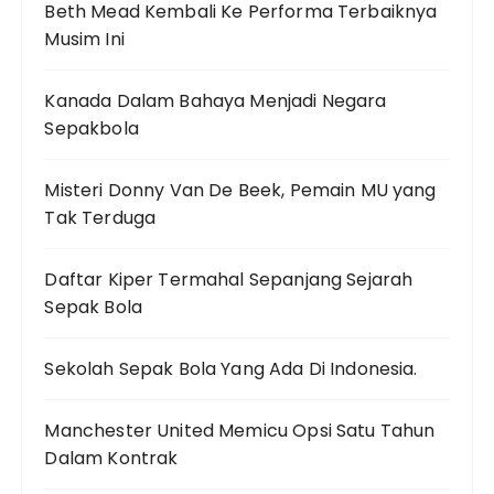
Beth Mead Kembali Ke Performa Terbaiknya
Musim Ini
Kanada Dalam Bahaya Menjadi Negara
Sepakbola
Misteri Donny Van De Beek, Pemain MU yang
Tak Terduga
Daftar Kiper Termahal Sepanjang Sejarah
Sepak Bola
Sekolah Sepak Bola Yang Ada Di Indonesia.
Manchester United Memicu Opsi Satu Tahun
Dalam Kontrak