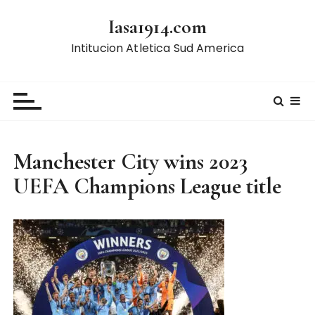
S
Iasa1914.com
k
i
Intitucion Atletica Sud America
p
t
o
c
o
n
Manchester City wins 2023
t
UEFA Champions League title
e
n
t