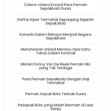
Cidera-cidera Konyol Para Pemain
Sepakbola Dunia
Daftar Kiper Termahal Sepanjang Sejarah
Sepak Bola
Kanada Dalam Bahaya Menjadi Negara
Sepakbola
Manchester United Memicu Opsi Satu
Tahun Dalam Kontrak
Misteri Donny Van De Beek Pemain MU
yang Tak Terduga
Para Pemain Sepakbola Dengan Gaji
Termahal
Pemain Sepak Bola Terbaik Dunia
Pesepak Bola yang Masih Bermain di Usia
Senja