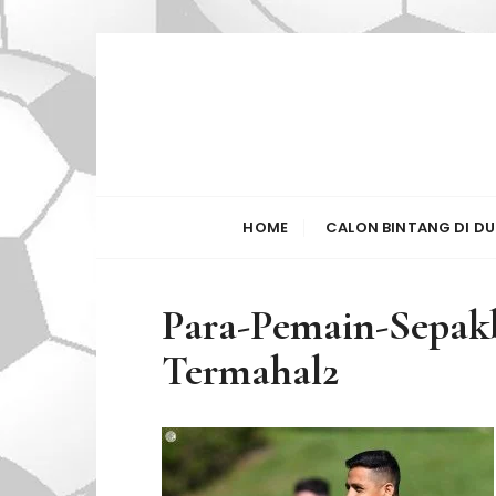
S
k
i
p
t
o
c
HOME
CALON BINTANG DI DU
o
n
t
Para-Pemain-Sepak
e
n
Termahal2
t