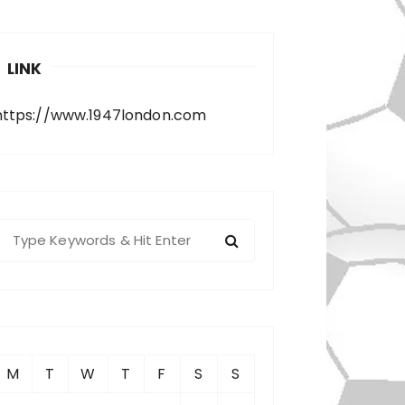
LINK
https://www.1947london.com
S
e
a
c
h
M
T
W
T
F
S
S
o