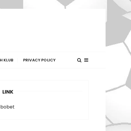
H KLUB
PRIVACY POLICY
LINK
sbobet