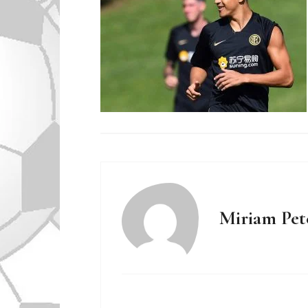
Miriam Pet