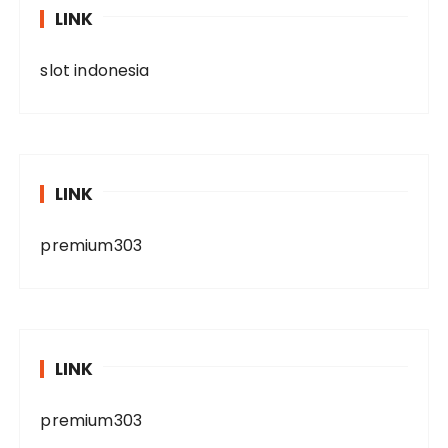
LINK
slot indonesia
LINK
premium303
LINK
premium303