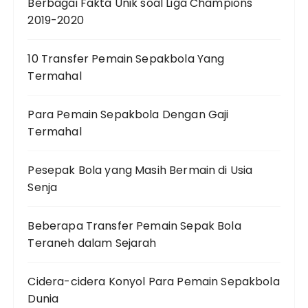
Berbagai Fakta Unik soal Liga Champions
2019-2020
10 Transfer Pemain Sepakbola Yang
Termahal
Para Pemain Sepakbola Dengan Gaji
Termahal
Pesepak Bola yang Masih Bermain di Usia
Senja
Beberapa Transfer Pemain Sepak Bola
Teraneh dalam Sejarah
Cidera-cidera Konyol Para Pemain Sepakbola
Dunia