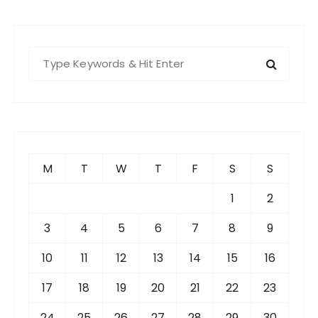
S
e
a
r
c
h
f
M
T
W
T
F
S
S
o
r
1
2
:
3
4
5
6
7
8
9
10
11
12
13
14
15
16
17
18
19
20
21
22
23
24
25
26
27
28
29
30