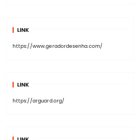
LINK
https://www.geradordesenha.com/
LINK
https://arguard.org/
LINK