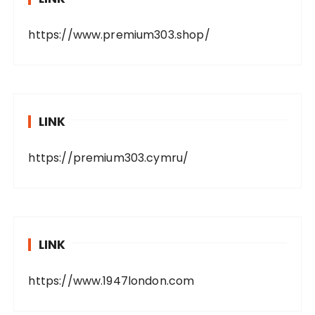
https://www.premium303.shop/
LINK
https://premium303.cymru/
LINK
https://www.1947london.com