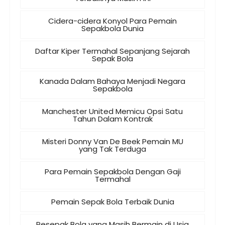
Cidera-cidera Konyol Para Pemain
Sepakbola Dunia
Daftar Kiper Termahal Sepanjang Sejarah
Sepak Bola
Kanada Dalam Bahaya Menjadi Negara
Sepakbola
Manchester United Memicu Opsi Satu
Tahun Dalam Kontrak
Misteri Donny Van De Beek Pemain MU
yang Tak Terduga
Para Pemain Sepakbola Dengan Gaji
Termahal
Pemain Sepak Bola Terbaik Dunia
Pesepak Bola yang Masih Bermain di Usia