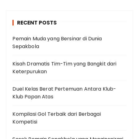
RECENT POSTS
Pemain Muda yang Bersinar di Dunia
Sepakbola
Kisah Dramatis Tim-Tim yang Bangkit dari
Keterpurukan
Duel Kelas Berat Pertemuan Antara Klub-
Klub Papan Atas
Kompilasi Gol Terbaik dari Berbagai
Kompetisi