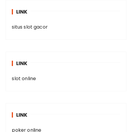
LINK
situs slot gacor
LINK
slot online
LINK
poker online