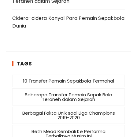
Teraneh dalam Sejarah
Cidera-cidera Konyol Para Pemain Sepakbola
Dunia
TAGS
10 Transfer Pemain Sepakbola Termahal
Beberapa Transfer Pemain Sepak Bola
Teraneh dalam Sejarah
Berbagai Fakta Unik soal Liga Champions
2019-2020
Beth Mead Kembali Ke Performa
Terbaiknya Musim Ini