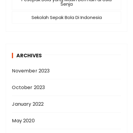
Senja
Sekolah Sepak Bola Di Indonesia
ARCHIVES
November 2023
October 2023
January 2022
May 2020