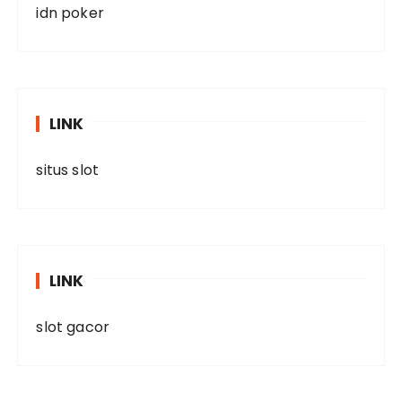
idn poker
LINK
situs slot
LINK
slot gacor