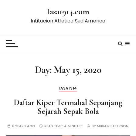
S
Iasa1914.com
k
i
Intitucion Atletica Sud America
p
t
o
c
o
n
Day:
May 15, 2020
t
e
n
IASA1914
t
Daftar Kiper Termahal Sepanjang
Sejarah Sepak Bola
6 YEARS AGO
READ TIME:
4 MINUTES
BY
MIRIAM PETERSON