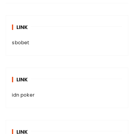
LINK
sbobet
LINK
idn poker
LINK