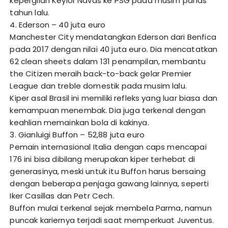
kepergiian Keylor Navas ke PSG pada musim panas
tahun lalu.
4. Ederson – 40 juta euro
Manchester City mendatangkan Ederson dari Benfica
pada 2017 dengan nilai 40 juta euro. Dia mencatatkan
62 clean sheets dalam 131 penampilan, membantu
the Citizen meraih back-to-back gelar Premier
League dan treble domestik pada musim lalu.
Kiper asal Brasil ini memiliki refleks yang luar biasa dan
kemampuan menembak. Dia juga terkenal dengan
keahlian memainkan bola di kakinya.
3. Gianluigi Buffon – 52,88 juta euro
Pemain internasional Italia dengan caps mencapai
176 ini bisa dibilang merupakan kiper terhebat di
generasinya, meski untuk itu Buffon harus bersaing
dengan beberapa penjaga gawang lainnya, seperti
Iker Casillas dan Petr Cech.
Buffon mulai terkenal sejak membela Parma, namun
puncak kariernya terjadi saat memperkuat Juventus.