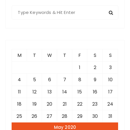
S
e
a
r
c
h
f
M
T
W
T
F
S
S
o
r
1
2
3
:
4
5
6
7
8
9
10
11
12
13
14
15
16
17
18
19
20
21
22
23
24
25
26
27
28
29
30
31
May 2020