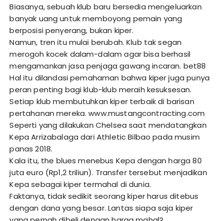
Biasanya, sebuah klub baru bersedia mengeluarkan
banyak uang untuk memboyong pemain yang
berposisi penyerang, bukan kiper.
Namun, tren itu mulai berubah. Klub tak segan
merogoh kocek dalam-dalam agar bisa berhasil
mengamankan jasa penjaga gawang incaran.
bet88
Hal itu dilandasi pemahaman bahwa kiper juga punya
peran penting bagi klub-klub meraih kesuksesan.
Setiap klub membutuhkan kiper terbaik di barisan
pertahanan mereka.
www.mustangcontracting.com
Seperti yang dilakukan Chelsea saat mendatangkan
Kepa Arrizabalaga dari Athletic Bilbao pada musim
panas 2018.
Kala itu, the blues menebus Kepa dengan harga 80
juta euro (Rp1,2 triliun). Transfer tersebut menjadikan
Kepa sebagai kiper termahal di dunia.
Faktanya, tidak sedikit seorang kiper harus ditebus
dengan dana yang besar. Lantas siapa saja kiper
yang pernah dibeli dengan harga mahal?